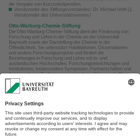
die Vergabe von Kurzzeitstipendien.
Vorsitzender des Stiftungsvorstandes: Dr. Michael Hohl (1.
Vorsitzender des Universitätsvereins)
Otto-Warburg-Chemie-Stiftung
Die Otto-Warburg-Chemie-Stiftung dient der Förderung von
Forschung und Lehre in der Chemie an der Universität
Bayreuth sowie der Darstellung der Chemie in der
Öffentlichkeit. Sie unterstützt Habilitationen, Dissertationen
und andere Forschungsprojekte und fördert die
Beziehungen in Forschung und Lehre mit in- und
ausländischen Hochschulen, Forschungseinrichtungen und
Institutionen, insbesondere Symposien, Partnerschaften und
Austausch von Professoren und anderen Wissenschaftlern,
sowie ähnliche Formen der Zusammenarbeit. Jedes Jahr
zeichnet die Otto-Warburg-Chemie-Stiftung die
jahrgangsbesten Absolventen im Fachbereich Chemie
aus.
Hier
finden Sie die Preisträger*innen ab 2019.
Vorsitzender des Stiftungsvorstandes: Dr. Michael Hohl (1.
Vorsitzender des Universitätsvereins)
Vorsitzender des Stiftungsrates: Dr. Eric Hoffmann
(Repräsentant der Familie Dr. Heinz Hoffmann)
Verantwortlich für die Redaktion:
Universitätsverein e.V.